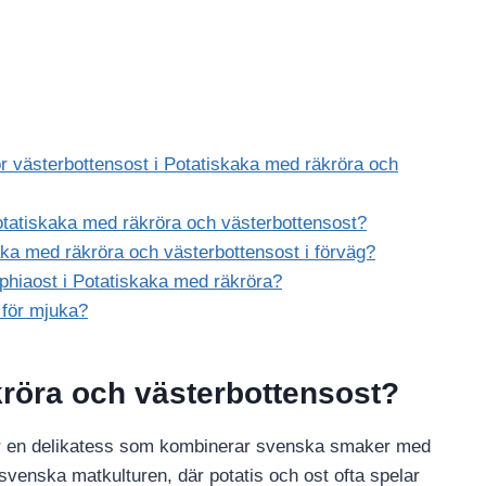
ör västerbottensost i Potatiskaka med räkröra och
Potatiskaka med räkröra och västerbottensost?
kaka med räkröra och västerbottensost i förväg?
elphiaost i Potatiskaka med räkröra?
r för mjuka?
kröra och västerbottensost?
är en delikatess som kombinerar svenska smaker med
 svenska matkulturen, där potatis och ost ofta spelar