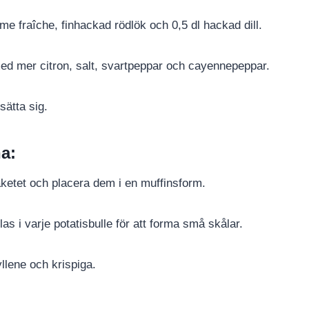
ème fraîche, finhackad rödlök och 0,5 dl hackad dill.
ed mer citron, salt, svartpeppar och cayennepeppar.
sätta sig.
na:
paketet och placera dem i en muffinsform.
glas i varje potatisbulle för att forma små skålar.
yllene och krispiga.