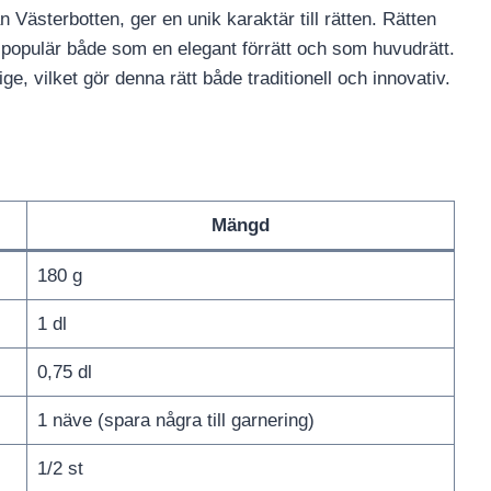
 Västerbotten, ger en unik karaktär till rätten. Rätten
r populär både som en elegant förrätt och som huvudrätt.
ige, vilket gör denna rätt både traditionell och innovativ.
Mängd
180 g
1 dl
0,75 dl
1 näve (spara några till garnering)
1/2 st