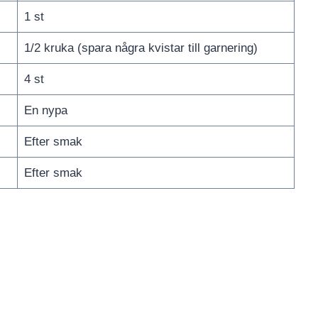
1 st
1/2 kruka (spara några kvistar till garnering)
4 st
En nypa
Efter smak
Efter smak