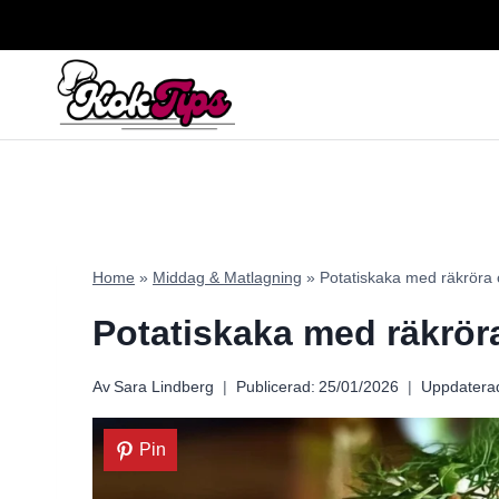
Skip
to
content
Home
»
Middag & Matlagning
»
Potatiskaka med räkröra 
Potatiskaka med räkrör
Av
Sara Lindberg
Publicerad:
25/01/2026
Uppdatera
Pin