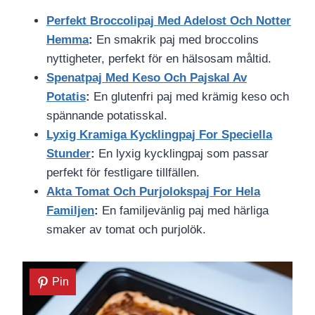
Perfekt Broccolipaj Med Adelost Och Notter
Hemma
:
En smakrik paj med broccolins
nyttigheter, perfekt för en hälsosam måltid.
Spenatpaj Med Keso Och Pajskal Av
Potatis
:
En glutenfri paj med krämig keso och
spännande potatisskal.
Lyxig Kramiga Kycklingpaj For Speciella
Stunder
:
En lyxig kycklingpaj som passar
perfekt för festligare tillfällen.
Akta Tomat Och Purjolokspaj For Hela
Familjen
:
En familjevänlig paj med härliga
smaker av tomat och purjolök.
Pin