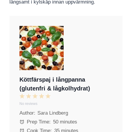
långsamt i kylskåp innan uppvärmning.
Köttfärspaj i långpanna
(glutenfri & lågkolhydrat)
1
2
3
4
5
No reviews
S
S
S
S
S
Author:
Sara Lindberg
t
t
t
t
t
a
a
a
a
a
Prep Time:
50 minutes
r
r
r
r
r
Cook Time:
35 minutes