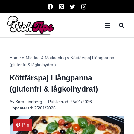
Skip
to
content
Home
»
Middag & Matlagning
»
Köttfärspaj i långpanna
(glutenfri & lågkolhydrat)
Köttfärspaj i långpanna
(glutenfri & lågkolhydrat)
Av
Sara Lindberg
Publicerad:
25/01/2026
Uppdaterad:
25/01/2026
Pin