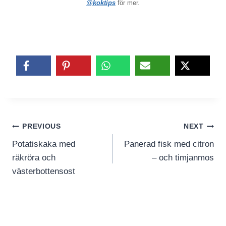
@koktips
för mer.
Inläggsnavigering
PREVIOUS
NEXT
Potatiskaka med
Panerad fisk med citron
räkröra och
– och timjanmos
västerbottensost