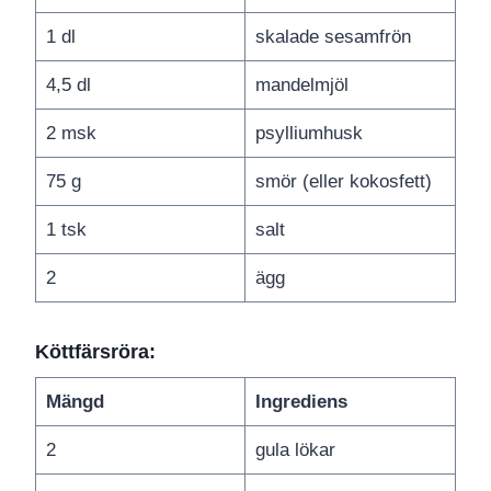
1 dl
skalade sesamfrön
4,5 dl
mandelmjöl
2 msk
psylliumhusk
75 g
smör (eller kokosfett)
1 tsk
salt
2
ägg
Köttfärsröra:
Mängd
Ingrediens
2
gula lökar