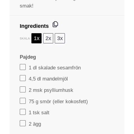
smak!
Ingredients
1x
2x
3x
SKALA
Pajdeg
1
dl skalade sesamfrön
4
,5 dl mandelmjöl
2
msk psylliumhusk
75 g
smör (eller kokosfett)
1
tsk salt
2
ägg