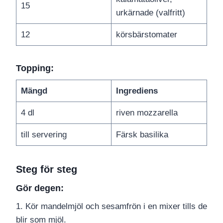
15
urkärnade (valfritt)
12
körsbärstomater
Topping:
Mängd
Ingrediens
4 dl
riven mozzarella
till servering
Färsk basilika
Steg för steg
Gör degen:
1. Kör mandelmjöl och sesamfrön i en mixer tills de
blir som mjöl.