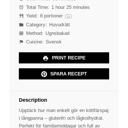
s
s
s
s
Total Time:
1 hour 25 minutes
Yield:
8
portioner
1
x
Category:
Huvudrätt
Method:
Ugnsbakad
Cuisine:
Svensk
PRINT RECIPE
SPARA RECEPT
Description
Upptäck hur man enkelt gör en köttfärspaj
i långpanna – glutenfri och lågkolhydrat.
Perfekt för familjemiddagar och full av