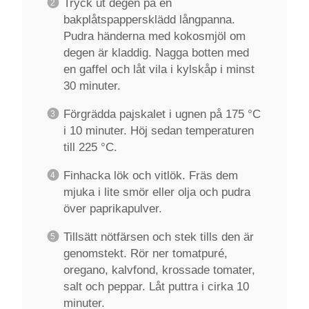
Tryck ut degen på en
bakplåtspappersklädd långpanna.
Pudra händerna med kokosmjöl om
degen är kladdig. Nagga botten med
en gaffel och låt vila i kylskåp i minst
30 minuter.
Förgrädda pajskalet i ugnen på 175 °C
i 10 minuter. Höj sedan temperaturen
till 225 °C.
Finhacka lök och vitlök. Fräs dem
mjuka i lite smör eller olja och pudra
över paprikapulver.
Tillsätt nötfärsen och stek tills den är
genomstekt. Rör ner tomatpuré,
oregano, kalvfond, krossade tomater,
salt och peppar. Låt puttra i cirka 10
minuter.