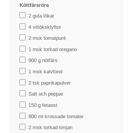
Köttfärsröra
2
gula lökar
4
vitlöksklyftor
2
msk tomatpuré
1
msk torkad oregano
900 g
nötfärs
1
msk kalvfond
2
tsk paprikapulver
Salt och peppar
150 g
fetaost
800
ml krossade tomater
2
msk torkad timjan