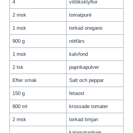
4
vitlöksklyftor
2 msk
tomatpuré
1 msk
torkad oregano
900 g
nötfärs
1 msk
kalvfond
2 tsk
paprikapulver
Efter smak
Salt och peppar
150 g
fetaost
800 ml
krossade tomater
2 msk
torkad timjan
kalamataoliver,