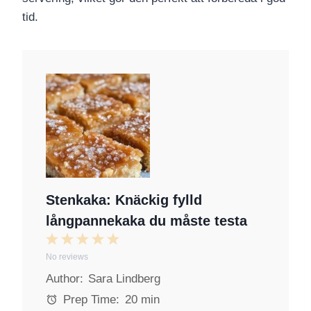
tid.
Stenkaka: Knäckig fylld
långpannekaka du måste testa
1
2
3
4
5
No reviews
S
S
S
S
S
Author:
Sara Lindberg
t
t
t
t
t
a
a
a
a
a
Prep Time:
20 min