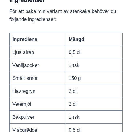
Ingredienser
För att baka min variant av stenkaka behöver du
följande ingredienser:
Ingrediens
Mängd
Ljus sirap
0,5 dl
Vaniljsocker
1 tsk
Smält smör
150 g
Havregryn
2 dl
Vetemjöl
2 dl
Bakpulver
1 tsk
Vispgrädde
0,5 dl