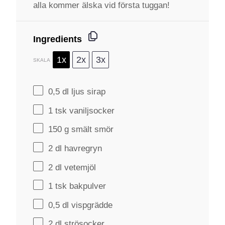
alla kommer älska vid första tuggan!
Ingredients
1x
2x
3x
SKALA
0
,5 dl ljus sirap
1
tsk vaniljsocker
150 g
smält smör
2
dl havregryn
2
dl vetemjöl
1
tsk bakpulver
0
,5 dl vispgrädde
2
dl strösocker