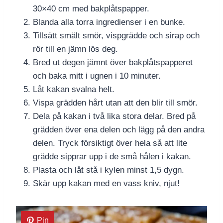
30×40 cm med bakplåtspapper.
Blanda alla torra ingredienser i en bunke.
Tillsätt smält smör, vispgrädde och sirap och
rör till en jämn lös deg.
Bred ut degen jämnt över bakplåtspapperet
och baka mitt i ugnen i 10 minuter.
Låt kakan svalna helt.
Vispa grädden hårt utan att den blir till smör.
Dela på kakan i två lika stora delar. Bred på
grädden över ena delen och lägg på den andra
delen. Tryck försiktigt över hela så att lite
grädde sipprar upp i de små hålen i kakan.
Plasta och låt stå i kylen minst 1,5 dygn.
Skär upp kakan med en vass kniv, njut!
Pin