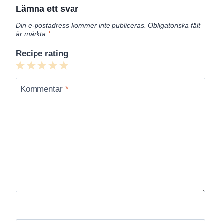
Lämna ett svar
Din e-postadress kommer inte publiceras.
Obligatoriska fält
är märkta
*
Recipe rating
1
2
3
4
5
Star
Stars
Stars
Stars
Stars
Kommentar
*