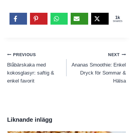
1k
SHARES
Inläggsnavigering
PREVIOUS
NEXT
Blåbärskaka med
Ananas Smoothie: Enkel
kokosglasyr: saftig &
Dryck för Sommar &
enkel favorit
Hälsa
Liknande inlägg