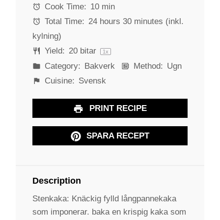
r
r
r
r
r
Cook Time:
10 min
s
s
s
s
Total Time:
24 hours 30 minutes (inkl.
kylning)
Yield:
20
bitar
1
x
Category:
Bakverk
Method:
Ugn
Cuisine:
Svensk
PRINT RECIPE
SPARA RECEPT
Description
Stenkaka: Knäckig fylld långpannekaka
som imponerar. baka en krispig kaka som