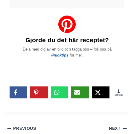
Gjorde du det här receptet?
Dela med dig av en bild och tagga oss – följ oss på
@koktips
för mer.
1
SHARE
Inläggsnavigering
PREVIOUS
NEXT