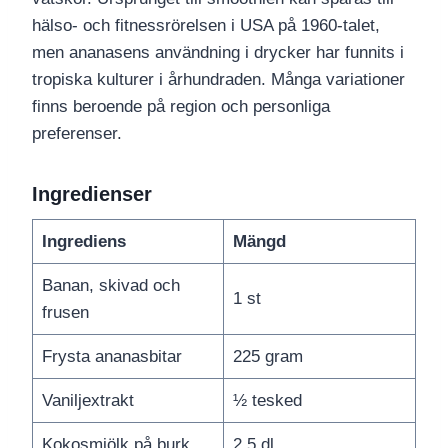
hälso- och fitnessrörelsen i USA på 1960-talet,
men ananasens användning i drycker har funnits i
tropiska kulturer i århundraden. Många variationer
finns beroende på region och personliga
preferenser.
Ingredienser
Ingrediens
Mängd
Banan, skivad och
1 st
frusen
Frysta ananasbitar
225 gram
Vaniljextrakt
½ tesked
Kokosmjölk på burk
2.5 dl