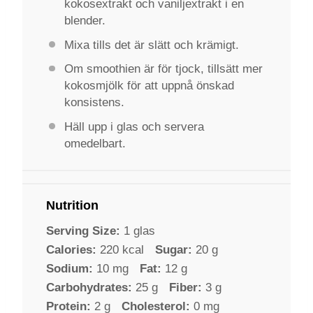
kokosextrakt och vaniljextrakt i en
blender.
Mixa tills det är slätt och krämigt.
Om smoothien är för tjock, tillsätt mer
kokosmjölk för att uppnå önskad
konsistens.
Häll upp i glas och servera
omedelbart.
Nutrition
Serving Size:
1 glas
Calories:
220 kcal
Sugar:
20 g
Sodium:
10 mg
Fat:
12 g
Carbohydrates:
25 g
Fiber:
3 g
Protein:
2 g
Cholesterol:
0 mg