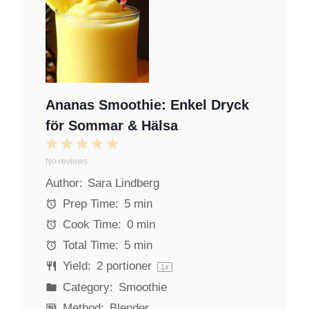
Ananas Smoothie: Enkel Dryck
för Sommar & Hälsa
1
2
3
4
5
No reviews
S
S
S
S
S
Author:
Sara Lindberg
t
t
t
t
t
a
a
a
a
a
Prep Time:
5 min
r
r
r
r
r
Cook Time:
0 min
s
s
s
s
Total Time:
5 min
Yield:
2
portioner
1
x
Category:
Smoothie
Method:
Blender