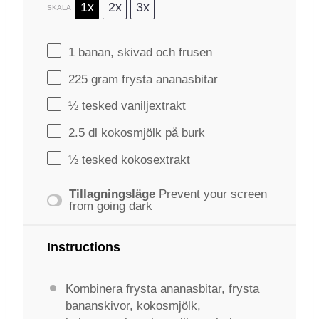
1x
2x
3x
SKALA
1
banan, skivad och frusen
225 gram
frysta ananasbitar
½
tesked vaniljextrakt
2.5
dl kokosmjölk på burk
½
tesked kokosextrakt
Tillagningsläge
Prevent your screen
from going dark
Instructions
Kombinera frysta ananasbitar, frysta
bananskivor, kokosmjölk,