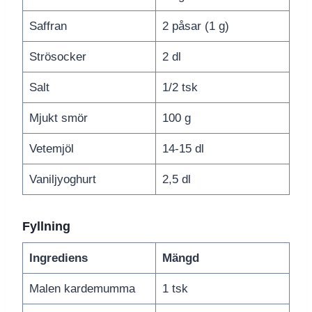
Saffran
2 påsar (1 g)
Strösocker
2 dl
Salt
1/2 tsk
Mjukt smör
100 g
Vetemjöl
14-15 dl
Vaniljyoghurt
2,5 dl
Fyllning
Ingrediens
Mängd
Malen kardemumma
1 tsk