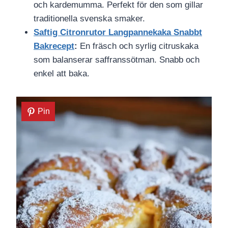
och kardemumma. Perfekt för den som gillar
traditionella svenska smaker.
Saftig Citronrutor Langpannekaka Snabbt
Bakrecept
:
En fräsch och syrlig citruskaka
som balanserar saffranssötman. Snabb och
enkel att baka.
Pin