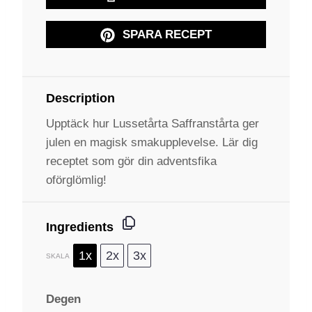
SPARA RECEPT
Description
Upptäck hur Lussetårta Saffranstårta ger
julen en magisk smakupplevelse. Lär dig
receptet som gör din adventsfika
oförglömlig!
Ingredients
1x
2x
3x
SKALA
Degen