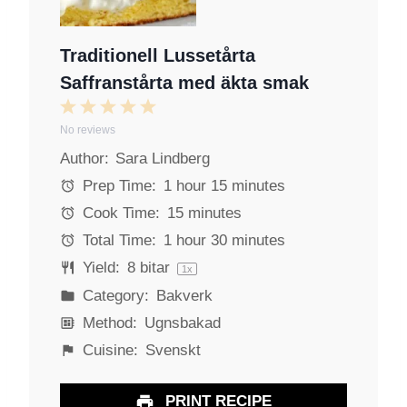
Traditionell Lussetårta
Saffranstårta med äkta smak
1
2
3
4
5
No reviews
S
S
S
S
S
Author:
Sara Lindberg
t
t
t
t
t
a
a
a
a
a
Prep Time:
1 hour 15 minutes
r
r
r
r
r
Cook Time:
15 minutes
s
s
s
s
Total Time:
1 hour 30 minutes
Yield:
8
bitar
1
x
Category:
Bakverk
Method:
Ugnsbakad
Cuisine:
Svenskt
PRINT RECIPE